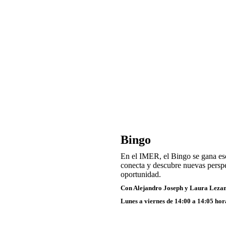
in
in
new
new
window
windo
Bingo
En el IMER, el Bingo se gana es
conecta y descubre nuevas perspe
oportunidad.
Con Alejandro Joseph y Laura Lez
Lunes a viernes de 14:00 a 14:05
hor