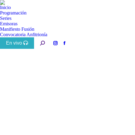
Inicio
Programación
Series
Emisoras
Manifiesto Fusión
Convocatoria Anfitrionía
En vivo
Buscar:
Instagram
Facebook
page
page
opens
opens
in
in
new
new
window
window