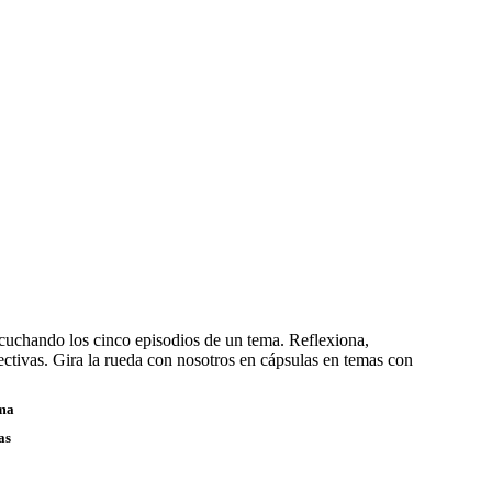
w
cuchando los cinco episodios de un tema. Reflexiona,
ctivas. Gira la rueda con nosotros en cápsulas en temas con
ama
as