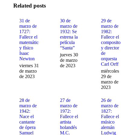
Facebook
X
WhatsApp
Related posts
31 de
30 de
29 de
marzo de
marzo de
marzo de
1727:
1932: Se
1982:
Fallece el
estrena la
Fallece el
matemático
película
compositor
y físico
“Santa”
y director
Isaac
de
jueves 30
Newton
orquesta
de marzo
Carl Orff
viernes 31
de 2023
de marzo
miércoles
de 2023
29 de
marzo de
2023
28 de
27 de
26 de
marzo de
marzo de
marzo de
1942:
1972:
1827:
Nace el
Fallece el
Fallece el
cantante
artista
músico
de ópera
holandés
alemán
Samuel
M.C.
Ludwig