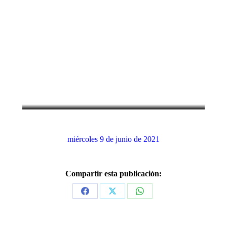
31 de marzo de 1727: Fallece el
matemático y físico Isaac Newton
Efemérides
,
Marzo
miércoles 9 de junio de 2021
Compartir esta publicación:
Share
Share
Share
on
on
on