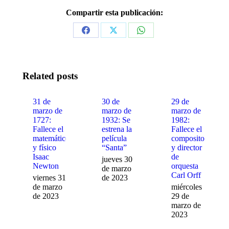
Compartir esta publicación:
Share
Share
Share
on
on
on
Facebook
X
WhatsApp
Related posts
31 de
30 de
29 de
marzo de
marzo de
marzo de
1727:
1932: Se
1982:
Fallece el
estrena la
Fallece el
matemático
película
compositor
y físico
“Santa”
y director
Isaac
de
jueves 30
Newton
orquesta
de marzo
Carl Orff
viernes 31
de 2023
de marzo
miércoles
de 2023
29 de
marzo de
2023