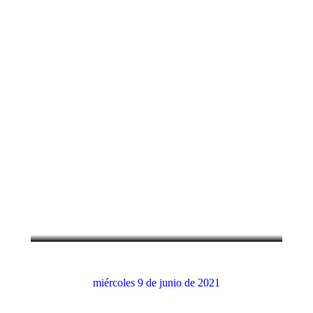
31 de marzo de 1727: Fallece el
matemático y físico Isaac Newton
Efemérides
,
Marzo
miércoles 9 de junio de 2021