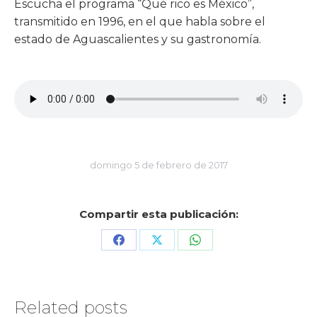
Escucha el programa “Qué rico es México”,
transmitido en 1996, en el que habla sobre el
estado de Aguascalientes y su gastronomía.
domingo 5 de febrero de 2017
Compartir esta publicación:
Share
Share
Share
on
on
on
Facebook
X
WhatsApp
Related posts