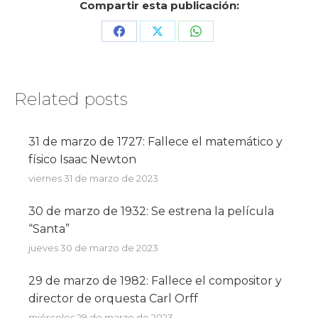
Compartir esta publicación:
Share
Share
Share
on
on
on
Facebook
X
WhatsApp
Related posts
31 de marzo de 1727: Fallece el matemático y
físico Isaac Newton
viernes 31 de marzo de 2023
30 de marzo de 1932: Se estrena la película
“Santa”
jueves 30 de marzo de 2023
29 de marzo de 1982: Fallece el compositor y
director de orquesta Carl Orff
miércoles 29 de marzo de 2023