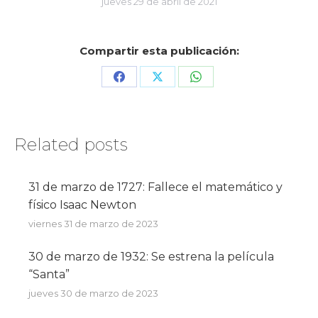
jueves 29 de abril de 2021
Compartir esta publicación:
Share
Share
Share
on
on
on
Facebook
X
WhatsApp
Related posts
31 de marzo de 1727: Fallece el matemático y
físico Isaac Newton
viernes 31 de marzo de 2023
30 de marzo de 1932: Se estrena la película
“Santa”
jueves 30 de marzo de 2023