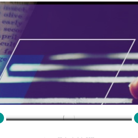
31 de marzo de 1727: Fallece el
matemático y físico Isaac Newton
Efemérides
,
Marzo