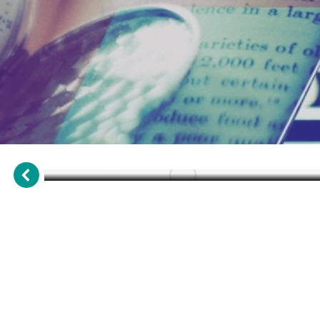
31 de marzo de 1727: Fallece el
matemático y físico Isaac
Newton
Efemérides
,
Marzo