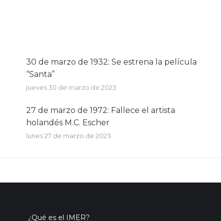
on
on
on
Facebook
X
WhatsApp
30 de marzo de 1932: Se estrena la película
“Santa”
jueves 30 de marzo de 2023
27 de marzo de 1972: Fallece el artista
holandés M.C. Escher
lunes 27 de marzo de 2023
¿Qué es el IMER?