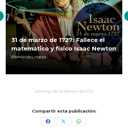
31 de marzo de 1727: Fallece el
matemático y físico Isaac Newton
Efemérides
,
Marzo
domingo 28 de febrero de 2021
Compartir esta publicación:
Share
Share
Share