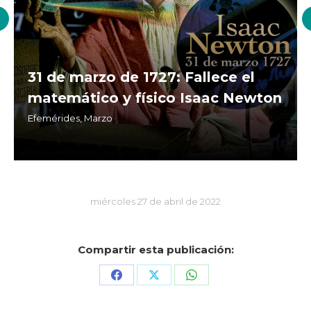
31 de marzo de 1727: Fallece el
matemático y físico Isaac Newton
Efemérides
,
Marzo
miércoles 27 de abril de 2022
Compartir esta publicación:
Share
Share
Share
on
on
on