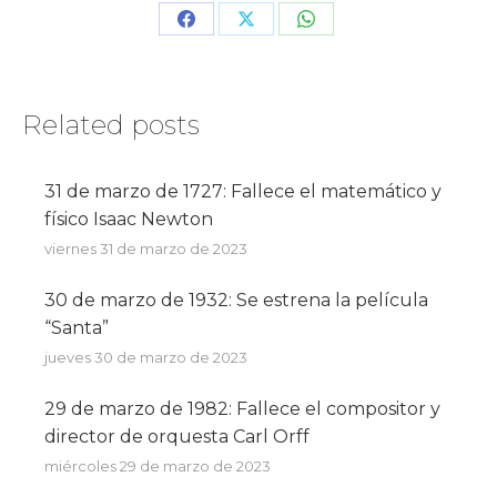
Share
Share
Share
on
on
on
Facebook
X
WhatsApp
Related posts
31 de marzo de 1727: Fallece el matemático y
físico Isaac Newton
viernes 31 de marzo de 2023
30 de marzo de 1932: Se estrena la película
“Santa”
jueves 30 de marzo de 2023
29 de marzo de 1982: Fallece el compositor y
director de orquesta Carl Orff
miércoles 29 de marzo de 2023