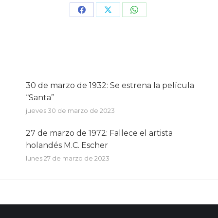
Share
Share
Share
on
on
on
Facebook
X
WhatsApp
30 de marzo de 1932: Se estrena la película
“Santa”
jueves 30 de marzo de 2023
27 de marzo de 1972: Fallece el artista
holandés M.C. Escher
lunes 27 de marzo de 2023