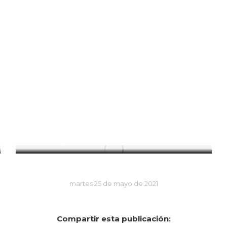
30 de marzo de 1932: Se estrena
la película “Santa”
Efemérides
,
Marzo
martes 25 de mayo de 2021
Compartir esta publicación: