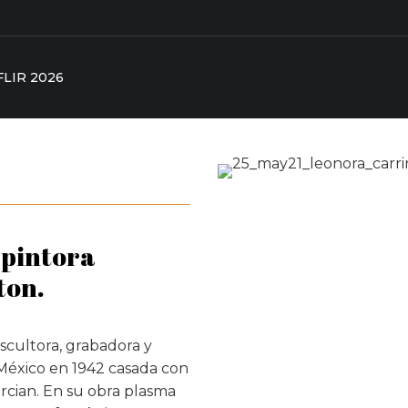
FLIR 2026
a pintora
ton.
escultora, grabadora y
 México en 1942 casada con
rcian. En su obra plasma