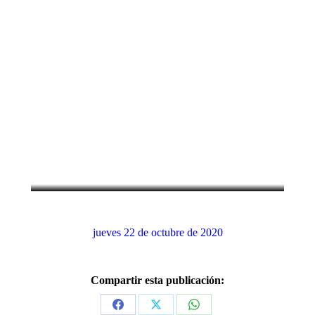
31 de marzo de 1727: Fallece el
matemático y físico Isaac Newton
Efemérides
,
Marzo
jueves 22 de octubre de 2020
Compartir esta publicación:
Share
Share
Share