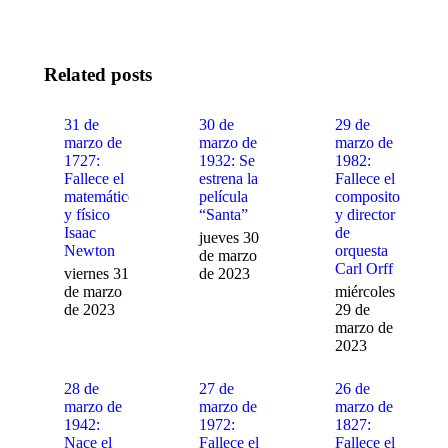
on
on
on
Facebook
X
WhatsApp
Related posts
31 de
30 de
29 de
marzo de
marzo de
marzo de
1727:
1932: Se
1982:
Fallece el
estrena la
Fallece el
matemático
película
compositor
y físico
“Santa”
y director
Isaac
de
jueves 30
Newton
orquesta
de marzo
Carl Orff
viernes 31
de 2023
de marzo
miércoles
de 2023
29 de
marzo de
2023
28 de
27 de
26 de
marzo de
marzo de
marzo de
1942:
1972:
1827:
Nace el
Fallece el
Fallece el