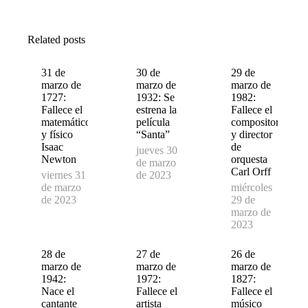
on
on
on
Facebook
X
WhatsApp
Related posts
31 de
30 de
29 de
marzo de
marzo de
marzo de
1727:
1932: Se
1982:
Fallece el
estrena la
Fallece el
matemático
película
compositor
y físico
“Santa”
y director
Isaac
de
jueves 30
Newton
orquesta
de marzo
Carl Orff
viernes 31
de 2023
de marzo
miércoles
de 2023
29 de
marzo de
2023
28 de
27 de
26 de
marzo de
marzo de
marzo de
1942:
1972:
1827:
Nace el
Fallece el
Fallece el
cantante
artista
músico