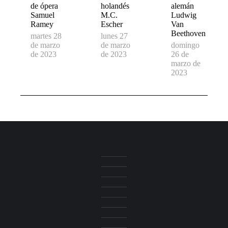
de ópera
holandés
alemán
Samuel
M.C.
Ludwig
Ramey
Escher
Van
Beethoven
martes 28
lunes 27
de marzo
de marzo
domingo
de 2023
de 2023
26 de
marzo de
2023