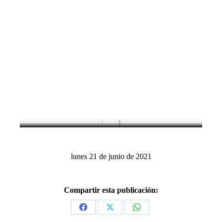
31 de marzo de 1727: Fallece el matemático y
físico Isaac Newton
Efemérides
,
Marzo
lunes 21 de junio de 2021
Compartir esta publicación:
Share
Share
Share