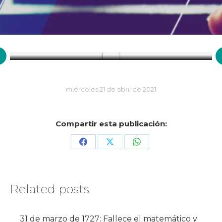
31 de marzo de 1727: Fallece el
matemático y físico Isaac Newton
Efemérides
,
Marzo
miércoles 21 de abril de 2021
Compartir esta publicación:
Share
Share
Share
on
on
on
Facebook
X
WhatsApp
Related posts
31 de marzo de 1727: Fallece el matemático y