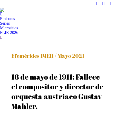
Instagram
Facebo
X
page
page
pa
opens
opens
op
Emisoras
in
in
in
Series
Micrositios
new
new
n
FLIR 2026
window
windo
w
Buscar:
Efemérides IMER / Mayo 2021
18 de mayo de 1911: Fallece
el compositor y director de
orquesta austriaco Gustav
Mahler.