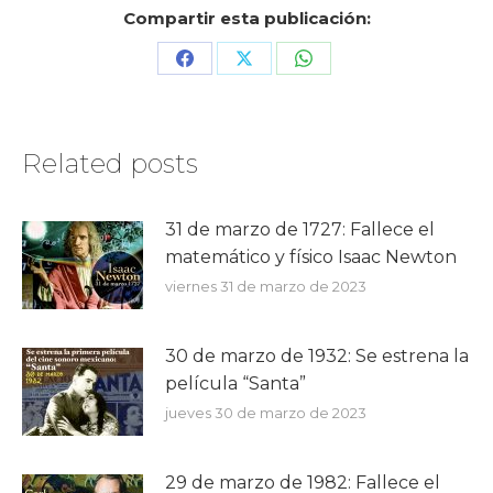
Compartir esta publicación:
Share
Share
Share
on
on
on
Facebook
X
WhatsApp
Related posts
31 de marzo de 1727: Fallece el
matemático y físico Isaac Newton
viernes 31 de marzo de 2023
30 de marzo de 1932: Se estrena la
película “Santa”
jueves 30 de marzo de 2023
29 de marzo de 1982: Fallece el