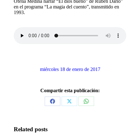
Ofelia Medina narrar “El dios bueno” de Rubén Darío”
en el programa “La magia del cuento”, transmitido en
1993.
miércoles 18 de enero de 2017
Compartir esta publicación:
Share
Share
Share
on
on
on
Facebook
X
WhatsApp
Related posts