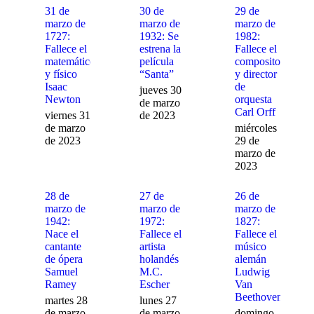
31 de
30 de
29 de
marzo de
marzo de
marzo de
1727:
1932: Se
1982:
Fallece el
estrena la
Fallece el
matemático
película
compositor
y físico
“Santa”
y director
Isaac
de
jueves 30
Newton
orquesta
de marzo
Carl Orff
viernes 31
de 2023
de marzo
miércoles
de 2023
29 de
marzo de
2023
28 de
27 de
26 de
marzo de
marzo de
marzo de
1942:
1972:
1827:
Nace el
Fallece el
Fallece el
cantante
artista
músico
de ópera
holandés
alemán
Samuel
M.C.
Ludwig
Ramey
Escher
Van
Beethoven
martes 28
lunes 27
de marzo
de marzo
domingo