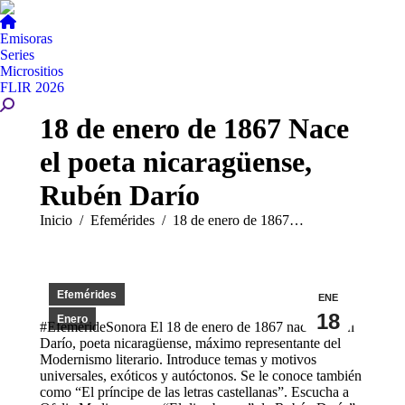
Emisoras
Series
Micrositios
FLIR 2026
Buscar:
18 de enero de 1867 Nace
el poeta nicaragüense,
Rubén Darío
Estás aquí:
Inicio
Efemérides
18 de enero de 1867…
Efemérides
ENE
18
Enero
#EfemérideSonora El 18 de enero de 1867 nace Rubén
Darío, poeta nicaragüense, máximo representante del
Modernismo literario. Introduce temas y motivos
universales, exóticos y autóctonos. Se le conoce también
como “El príncipe de las letras castellanas”. Escucha a