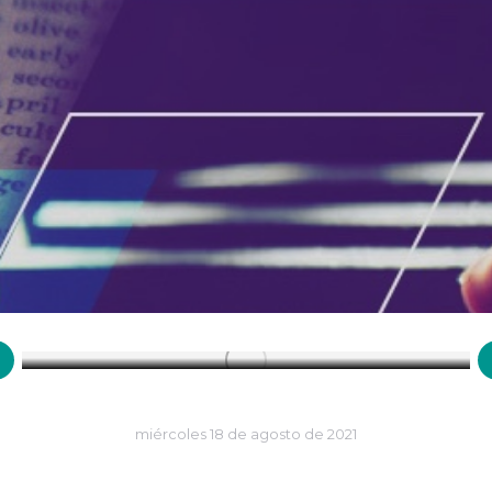
31 de marzo de 1727: Fallece el
matemático y físico Isaac Newton
Efemérides
,
Marzo
miércoles 18 de agosto de 2021