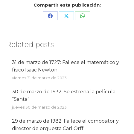
Compartir esta publicación:
Share
Share
Share
on
on
on
Facebook
X
WhatsApp
Related posts
31 de marzo de 1727: Fallece el matemático y
físico Isaac Newton
viernes 31 de marzo de 2023
30 de marzo de 1932: Se estrena la película
“Santa”
jueves 30 de marzo de 2023
29 de marzo de 1982: Fallece el compositor y
director de orquesta Carl Orff