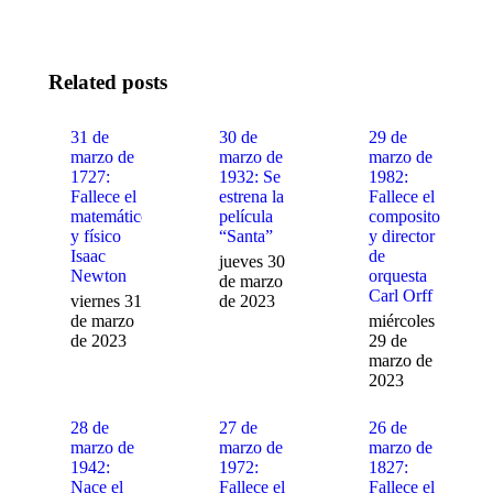
on
on
on
Facebook
X
WhatsApp
Related posts
31 de
30 de
29 de
marzo de
marzo de
marzo de
1727:
1932: Se
1982:
Fallece el
estrena la
Fallece el
matemático
película
compositor
y físico
“Santa”
y director
Isaac
de
jueves 30
Newton
orquesta
de marzo
Carl Orff
viernes 31
de 2023
de marzo
miércoles
de 2023
29 de
marzo de
2023
28 de
27 de
26 de
marzo de
marzo de
marzo de
1942:
1972:
1827:
Nace el
Fallece el
Fallece el