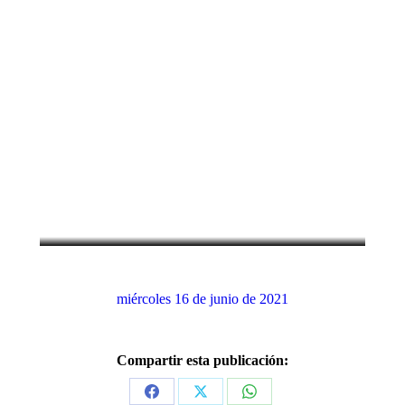
31 de marzo de 1727: Fallece el
matemático y físico Isaac Newton
Efemérides
,
Marzo
miércoles 16 de junio de 2021
Compartir esta publicación:
Share
Share
Share