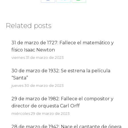
Share
Share
Share
on
on
on
Facebook
X
WhatsApp
Related posts
31 de marzo de 1727: Fallece el matemático y
físico Isaac Newton
viernes 31 de marzo de 2023
30 de marzo de 1932: Se estrena la película
“Santa”
jueves 30 de marzo de 2023
29 de marzo de 1982: Fallece el compositor y
director de orquesta Carl Orff
miércoles 29 de marzo de 2023
28 de marzo de 1942: Nace el cantante de ópera