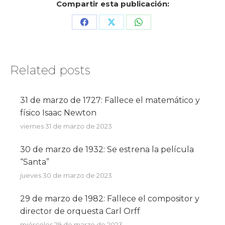
Compartir esta publicación:
Share
Share
Share
on
on
on
Facebook
X
WhatsApp
Related posts
31 de marzo de 1727: Fallece el matemático y
físico Isaac Newton
viernes 31 de marzo de 2023
30 de marzo de 1932: Se estrena la película
“Santa”
jueves 30 de marzo de 2023
29 de marzo de 1982: Fallece el compositor y
director de orquesta Carl Orff
miércoles 29 de marzo de 2023