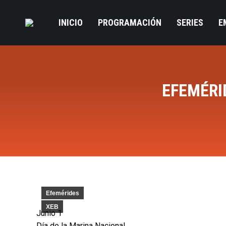
INICIO
PROGRAMACIÓN
SERIES
E
EFEMÉRI
Efemérides
XEB
Junio 1
Día de la Marina Nacional