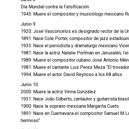
Día Mundial contra la Falsificación
1945: Muere el compositor y musicólogo mexicano 
Junio 9
1920: José Vasconcelos es designado rector de la Un
1891: Nace Cole Porter, compositor de jazz estadou
1933: Nace el periodista y dramaturgo mexicano Vicen
1981: Nace la actriz Natalie Portman en Jerusalén, Isr
1989: Muere el compositor cubano José Antonio Méndez
1981: Muere el cantante Luis Perez Meza “El trovado
1994: Muere el actor David Reynoso a los 68 años
Junio 10
2000: Muere la actriz Virma González
1931: Nace João Gilberto, cantautor y guitarrista bra
1900: Nace la soprano mexicana Margarita Cueto
1891: Nace en Cuernavaca el compositor Samuel M Loz
hermoso”