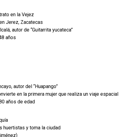
rato en la Vejez
en Jerez, Zacatecas
alá, autor de “Guitarrita yucateca”
 48 años
cayo, autor del “Huapango”
ierte en la primera mujer que realiza un viaje espacial
 80 años de edad
quía
s huertistas y toma la ciudad
Jiménez)