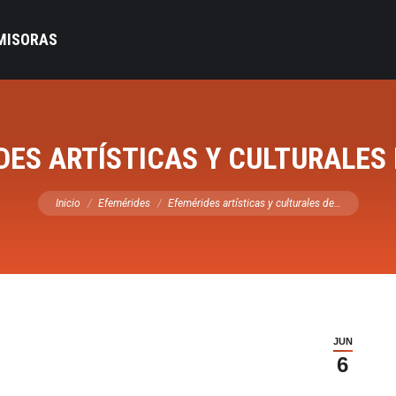
MISORAS
DES ARTÍSTICAS Y CULTURALES 
Estás aquí:
Inicio
Efemérides
Efemérides artísticas y culturales de…
JUN
6