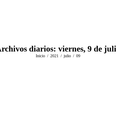
rchivos diarios:
viernes, 9 de jul
Estás aquí:
Inicio
2021
julio
09