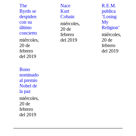
The
Nace
R.E.M.
Byrds se
Kurt
publica
despiden
Cobain
‘Losing
con su
My
miércoles,
último
Religion’
20 de
concierto
febrero
miércoles,
miércoles,
del 2019
20 de
20 de
febrero
febrero
del 2019
del 2019
Bono
nominado
al premio
Nobel de
la paz
miércoles,
20 de
febrero
del 2019