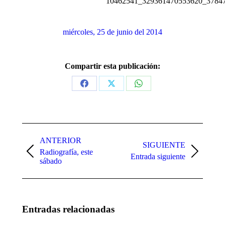
miércoles, 25 de junio del 2014
Compartir esta publicación:
Share
Share
Share
on
on
on
Facebook
X
WhatsApp
Navegación
entre
ANTERIOR
SIGUIENTE
Radiografía, este
publicaciones
Publicación
Publicación
Entrada siguiente
sábado
anterior:
siguiente:
Entradas relacionadas