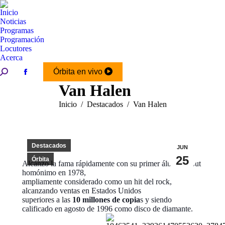
Inicio
Noticias
Programas
Programación
Locutores
Acerca
Buscar:
Órbita en vivo
Facebook
Van Halen
page
opens
Estás aquí:
Inicio
Destacados
Van Halen
in
new
window
Destacados
JUN
25
Órbita
Alcanzó la fama rápidamente con su primer álbum debut
homónimo en 1978,
ampliamente considerado como un hit del rock,
alcanzando ventas en Estados Unidos
superiores a las
10 millones de copia
s y siendo
calificado en agosto de 1996 como disco de diamante.