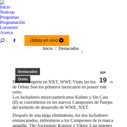
Inicio
Noticias
Programas
Programación
Locutores
Acerca
Buscar:
Órbita en vivo
Facebook
Estás aquí:
Inicio
Destacados
page
opens
in
new
Destacados
SEP
window
19
Órbita
Hoy el campeón en NXT, WWE.Visito las instalaciones
de Orbita Son los primeros mexicanos en poseer este
cetro.
Los luchadores mexicoamericanos Kalisto y Sin Cara
(II) se convirtieron en los nuevos Campeones de Parejas
del territorio de desarrollo de WWE, NXT.
Después de una larga eliminatoria, los dos luchadores
enmascarados, enfrentaron a los Campeones de la marca
amarilla, The Ascension: Konnor y Viktor. Con quienes