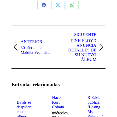
Share
Share
Share
on
on
on
Facebook
X
WhatsApp
Navegación
entre
SIGUIENTE
PINK FLOYD
publicaciones
ANTERIOR
ANUNCIA
30 años de la
Publicación
Publicación
DETALLES DE
Maldita Vecindad.
anterior:
siguiente:
SU NUEVO
ÁLBUM
Entradas relacionadas
The
Nace
R.E.M.
Byrds se
Kurt
publica
despiden
Cobain
‘Losing
con su
My
miércoles,
último
Religion’