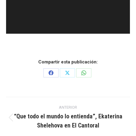
Compartir esta publicación:
Share
Share
Share
on
on
on
Facebook
X
WhatsApp
Navegación
ANTERIOR
“Que todo el mundo lo entienda”, Ekaterina
entre
Publicación
Shelehova en El Cantoral
anterior: