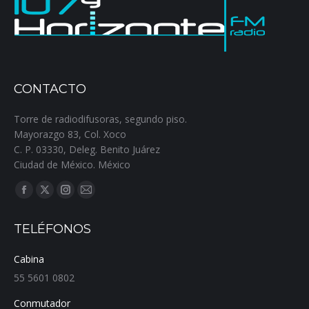
CONTACTO
Torre de radiodifusoras, segundo piso.
Mayorazgo 83, Col. Xoco
C. P. 03330, Deleg. Benito Juárez
Ciudad de México. México
Encuéntranos en:
Facebook
X
Instagram
Mail
page
page
page
page
TELÉFONOS
opens
opens
opens
opens
in
in
in
in
Cabina
new
new
new
new
55 5601 0802
window
window
window
window
Conmutador