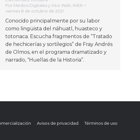
Por
Medios Digitales y Sitio Web, IMER
viernes 8 de octubre de 2021
Conocido principalmente por su labor
como lingüista del náhuatl, huasteco y
totonaca. Escucha fragmentos de “Tratado
de hechicerías y sortilegios” de Fray Andrés
de Olmos, en el programa dramatizado y
narrado, “Huellas de la Historia”.
mercialización
Avisos de privacidad
Términos de uso