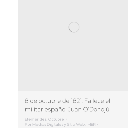
8 de octubre de 1821: Fallece el
militar español Juan O’Donojú
Efemérides
,
Octubre
Por
Medios Digitales y Sitio Web, IMER