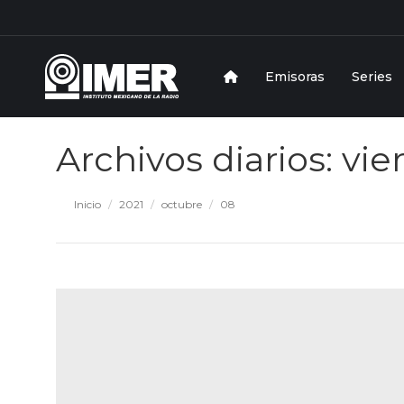
Emisoras
Series
Archivos diarios:
vie
Estás aquí:
Inicio
2021
octubre
08