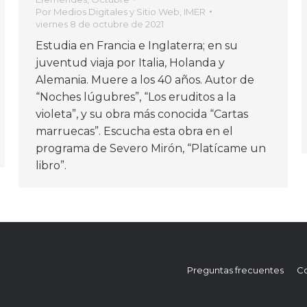
Por
Medios Digitales y Sitio Web, IMER
viernes 8 de octubre de 2021
Estudia en Francia e Inglaterra; en su
juventud viaja por Italia, Holanda y
Alemania. Muere a los 40 años. Autor de
“Noches lúgubres”, “Los eruditos a la
violeta”, y su obra más conocida “Cartas
marruecas”. Escucha esta obra en el
programa de Severo Mirón, “Platícame un
libro”.
Preguntas frecuentes
Co