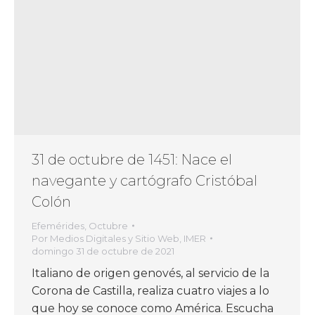
31 de octubre de 1451: Nace el
navegante y cartógrafo Cristóbal
Colón
Efemérides
,
Octubre
Por
Medios Digitales y Sitio Web, IMER
domingo 31 de octubre de 2021
Italiano de origen genovés, al servicio de la
Corona de Castilla, realiza cuatro viajes a lo
que hoy se conoce como América. Escucha