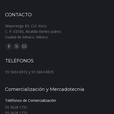
CONTACTO
Mayorazgo 83, Col. Xoco
C. P. 03330, Alcaldía Benito Juárez
Ciudad de México. México
Encuéntranos en:
Facebook
X
Mail
page
page
page
TELÉFONOS
opens
opens
opens
in
in
in
55 5604 6972 y 55 5604 8835
new
new
new
window
window
window
Comercialización y Mercadotecnia
Teléfonos de Comercialización
55 5628 1731
55 5628 1771