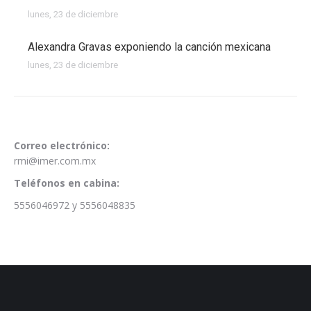
lunes, 23 de diciembre
Alexandra Gravas exponiendo la canción mexicana
lunes, 23 de diciembre
Correo electrónico:
rmi@imer.com.mx
Teléfonos en cabina:
5556046972 y 5556048835