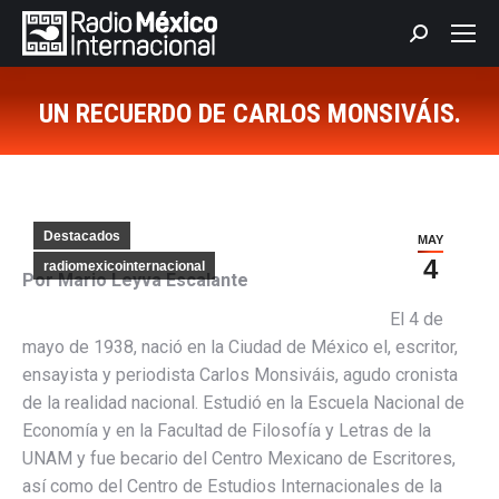
Buscar:
UN RECUERDO DE CARLOS MONSIVÁIS.
Estás aquí:
Destacados
MAY
4
radiomexicointernacional
Por Mario Leyva Escalante
El 4 de
mayo de 1938, nació en la Ciudad de México el, escritor,
ensayista y periodista Carlos Monsiváis, agudo cronista
de la realidad nacional. Estudió en la Escuela Nacional de
Economía y en la Facultad de Filosofía y Letras de la
UNAM y fue becario del Centro Mexicano de Escritores,
así como del Centro de Estudios Internacionales de la