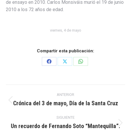
de ensayo en 2010. Carlos Monsiváis murió el 19 de junio
2010 a los 72 años de edad.
viernes, 4 de mayo
Compartir esta publicación:
Share
Share
Share
on
on
on
Facebook
X
WhatsApp
Navegación
ANTERIOR
entre
Crónica del 3 de mayo, Día de la Santa Cruz
Publicación
anterior:
publicaciones
SIGUIENTE
Un recuerdo de Fernando Soto “Mantequilla”.
Publicación