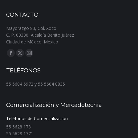
CONTACTO
Mayorazgo 83, Col. Xoco
C. P. 03330, Alcaldía Benito Juárez
Ciudad de México. México
Encuéntranos en:
Facebook
X
Mail
page
page
page
TELÉFONOS
opens
opens
opens
in
in
in
55 5604 6972 y 55 5604 8835
new
new
new
window
window
window
Comercialización y Mercadotecnia
Teléfonos de Comercialización
55 5628 1731
55 5628 1771