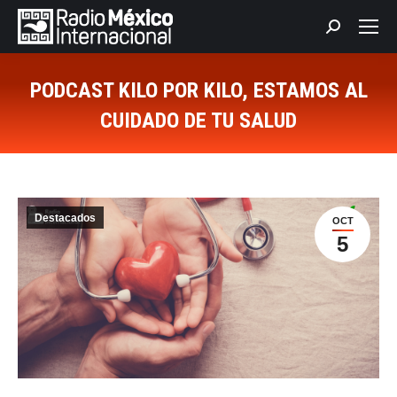
Buscar:
PODCAST KILO POR KILO, ESTAMOS AL
CUIDADO DE TU SALUD
Estás aquí:
Destacados
OCT
5