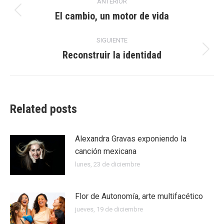
ANTERIOR
entre
El cambio, un motor de vida
Publicación
anterior:
publicaciones
SIGUIENTE
Reconstruir la identidad
Publicación
siguiente:
Related posts
Alexandra Gravas exponiendo la
canción mexicana
lunes, 23 de diciembre
Flor de Autonomía, arte multifacético
jueves, 19 de diciembre