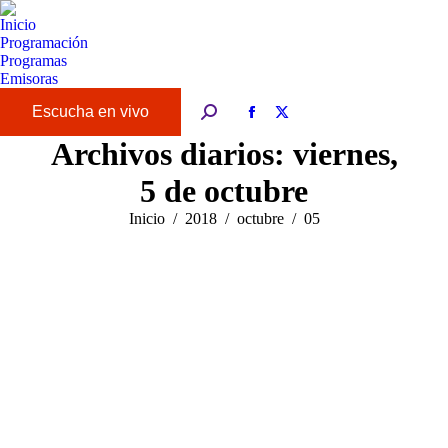
Inicio
Programación
Programas
Emisoras
Buscar:
Facebook
X
page
page
Archivos diarios:
viernes,
opens
opens
5 de octubre
in
in
new
new
Estás aquí:
Inicio
2018
octubre
05
window
window