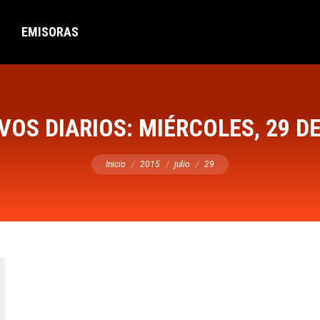
EMISORAS
VOS DIARIOS:
MIÉRCOLES, 29 DE
Estás aquí:
Inicio
2015
julio
29