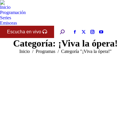
Inicio
Programación
Series
Emisoras
Escucha en vivo
Buscar:
Facebook
X
Instagram
YouTube
Categoría:
¡Viva la ópera!
page
page
page
page
opens
opens
opens
opens
Estás aquí:
Inicio
Programas
Categoría "¡Viva la ópera!"
in
in
in
in
new
new
new
new
window
window
window
window