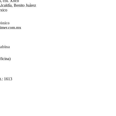
, col. Xoco
lcaldía, Benito Juárez
xico
rónico
@imer.com.mx
cabina
icina)
.: 1613