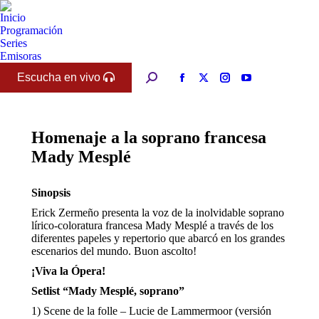
Inicio
Programación
Series
Emisoras
Escucha en vivo
Buscar:
Facebook
X
Instagram
YouTube
page
page
page
page
opens
opens
opens
opens
in
in
in
in
Homenaje a la soprano francesa
new
new
new
new
Mady Mesplé
window
window
window
window
Sinopsis
Erick Zermeño presenta la voz de la inolvidable soprano
lírico-coloratura francesa Mady Mesplé a través de los
diferentes papeles y repertorio que abarcó en los grandes
escenarios del mundo. Buon ascolto!
¡Viva la Ópera!
Setlist “Mady Mesplé, soprano”
1) Scene de la folle – Lucie de Lammermoor (versión