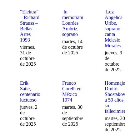
“Elektra”
In
Luz
– Richard
memoriam:
Angélica
Strauss –
Lourdes
Uribe,
Bellas
Ambriz,
soprano
Artes
soprano
canta
1993
Melesio
martes, 14
Morales
viernes,
de octubre
31 de
de 2025
jueves, 9
octubre
de
de 2025
octubre
de 2025
Erik
Franco
Homenaje a
Satie,
Corelli en
Dmitri
centenario
México
Shostakovich
luctuoso
1974
a 50 años de
su
jueves, 2
martes, 30
fallecimiento
de
de
octubre
septiembre
martes, 30 de
de 2025
de 2025
septiembre
de 2025