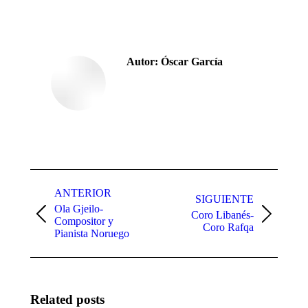
Autor:
Óscar García
Navegación
entre
ANTERIOR
SIGUIENTE
Ola Gjeilo-
publicaciones
Coro Libanés-
Publicación
Publicación
Compositor y
Coro Rafqa
anterior:
siguiente:
Pianista Noruego
Related posts