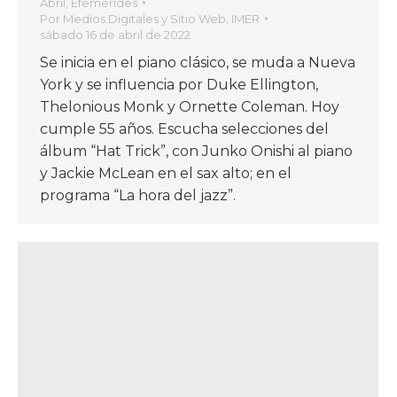
Abril
,
Efemérides
Por
Medios Digitales y Sitio Web, IMER
sábado 16 de abril de 2022
Se inicia en el piano clásico, se muda a Nueva
York y se influencia por Duke Ellington,
Thelonious Monk y Ornette Coleman. Hoy
cumple 55 años. Escucha selecciones del
álbum “Hat Trick”, con Junko Onishi al piano
y Jackie McLean en el sax alto; en el
programa “La hora del jazz”.