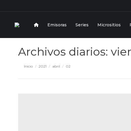
Emisoras
Series
Micrositios
Archivos diarios:
vie
Estás aquí:
Inicio
2021
abril
02