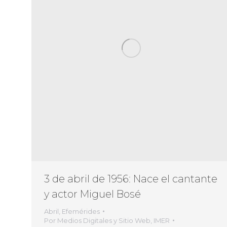
3 de abril de 1956: Nace el cantante
y actor Miguel Bosé
Abril
,
Efemérides
Por
Medios Digitales y Sitio Web, IMER