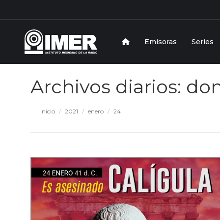
Emisoras
Series
Archivos diarios:
dom
Estás aquí:
Inicio
2021
enero
24