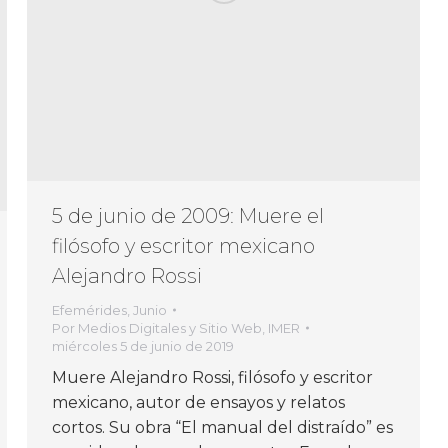
5 de junio de 2009: Muere el
filósofo y escritor mexicano
Alejandro Rossi
Efemérides
,
Junio
Por
Medios Digitales y Sitio Web, IMER
miércoles 5 de junio de 2019
Muere Alejandro Rossi, filósofo y escritor
mexicano, autor de ensayos y relatos
cortos. Su obra “El manual del distraído” es