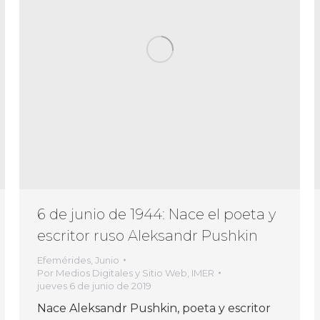
6 de junio de 1944: Nace el poeta y
escritor ruso Aleksandr Pushkin
Efemérides
,
Junio
Por
Medios Digitales y Sitio Web, IMER
jueves 6 de junio de 2019
Nace Aleksandr Pushkin, poeta y escritor