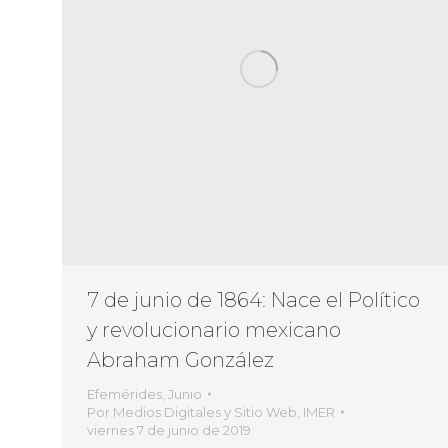
7 de junio de 1864: Nace el Político
y revolucionario mexicano
Abraham González
Efemérides
,
Junio
Por
Medios Digitales y Sitio Web, IMER
viernes 7 de junio de 2019