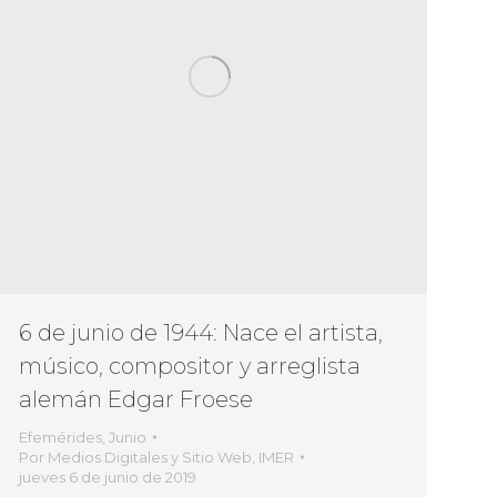
6 de junio de 1944: Nace el artista,
músico, compositor y arreglista
alemán Edgar Froese
Efemérides
,
Junio
Por
Medios Digitales y Sitio Web, IMER
jueves 6 de junio de 2019