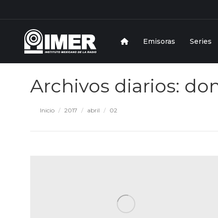
Emisoras
Series
Archivos diarios:
dom
Estás aquí:
Inicio
2017
abril
02