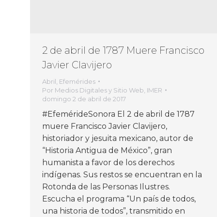
2 de abril de 1787 Muere Francisco
Javier Clavijero
Abril
,
Efemérides
Por
Medios Digitales y Sitio Web, IMER
domingo 2 de abril de 2017
#EfemérideSonora El 2 de abril de 1787
muere Francisco Javier Clavijero,
historiador y jesuita mexicano, autor de
“Historia Antigua de México”, gran
humanista a favor de los derechos
indígenas. Sus restos se encuentran en la
Rotonda de las Personas Ilustres.
Escucha el programa “Un país de todos,
una historia de todos”, transmitido en