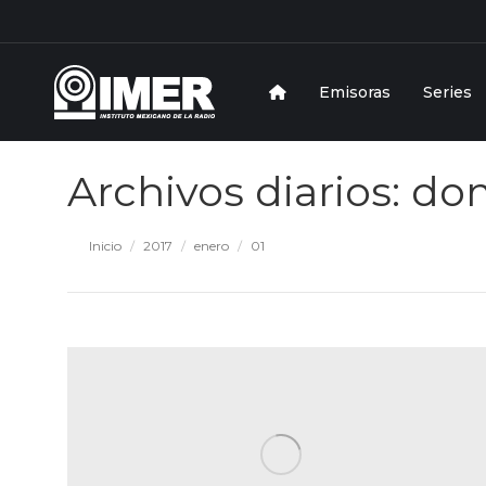
Emisoras
Series
Archivos diarios:
dom
Estás aquí:
Inicio
2017
enero
01