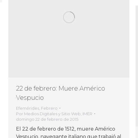
22 de febrero: Muere Américo
Vespucio
Efemérides
,
Febrero
Por
Medios Digitales y Sitio Web, IMER
domingo 22 de febrero de 2015
El 22 de febrero de 1512, muere Américo
Vespucio, navegante italiano que trabajó al