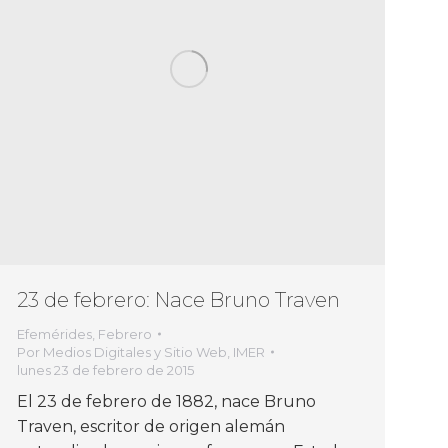
23 de febrero: Nace Bruno Traven
Efemérides
,
Febrero
Por
Medios Digitales y Sitio Web, IMER
lunes 23 de febrero de 2015
El 23 de febrero de 1882, nace Bruno
Traven, escritor de origen alemán