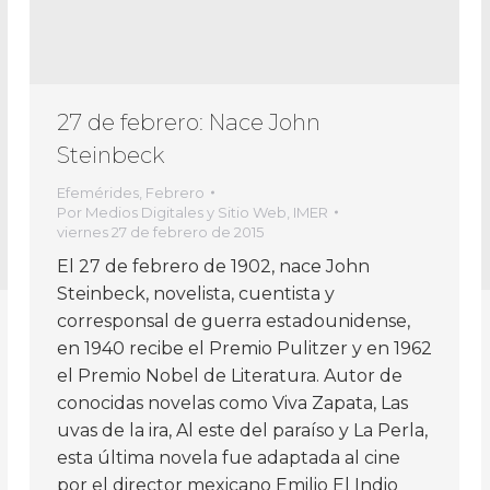
27 de febrero: Nace John
Steinbeck
Efemérides
,
Febrero
Por
Medios Digitales y Sitio Web, IMER
viernes 27 de febrero de 2015
El 27 de febrero de 1902, nace John
Steinbeck, novelista, cuentista y
corresponsal de guerra estadounidense,
en 1940 recibe el Premio Pulitzer y en 1962
el Premio Nobel de Literatura. Autor de
conocidas novelas como Viva Zapata, Las
uvas de la ira, Al este del paraíso y La Perla,
esta última novela fue adaptada al cine
por el director mexicano Emilio El Indio