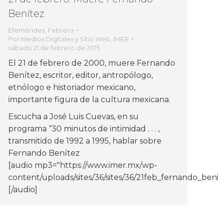
Benítez
Efemérides
,
Febrero
Por
Medios Digitales y Sitio Web, IMER
sábado 21 de febrero de 2015
El 21 de febrero de 2000, muere Fernando
Benítez, escritor, editor, antropólogo,
etnólogo e historiador mexicano,
importante figura de la cultura mexicana.
Escucha a José Luis Cuevas, en su
programa “30 minutos de intimidad . . . ,
transmitido de 1992 a 1995, hablar sobre
Fernando Benítez
[audio mp3="https://www.imer.mx/wp-
o_vespucioFN08010140574.mp3"]
content/uploads/sites/36/sites/36/21feb_fernando_b
[/audio]