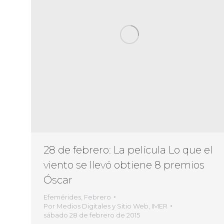
28 de febrero: La película Lo que el
viento se llevó obtiene 8 premios
Óscar
Efemérides
,
Febrero
Por
Medios Digitales y Sitio Web, IMER
sábado 28 de febrero de 2015