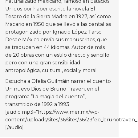
naturalizado mexicano, famoso en Estados
Unidos por haber escrito la novela El
Tesoro de la Sierra Madre en 1927, así como
Macario en 1950 que se llevó a las pantallas
protagonizado por Ignacio López Tarso.
Desde México envía sus manuscritos, que
se traducen en 44 idiomas. Autor de más
de 20 obras con un estilo directo y sencillo,
pero con una gran sensibilidad
antropológica, cultural, social y moral.
ck_la_perla_FN10010168527.mp3"]
Escucha a Ofelia Guilmáin narrar el cuento
Un nuevo Dios de Bruno Traven, en el
programa “La magia del cuento”,
transmitido de 1992 a 1993
[audio mp3="https://www.imer.mx/wp-
content/uploads/sites/36/sites/36/23feb_brunotrave
[/audio]