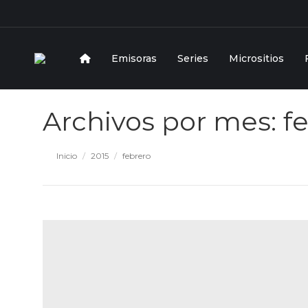
Emisoras
Series
Micrositios
Archivos por mes:
f
Estás aquí:
Inicio
2015
febrero