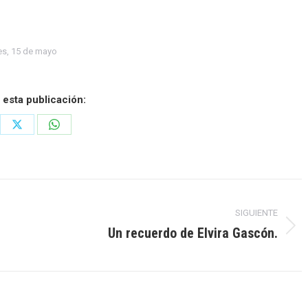
es, 15 de mayo
 esta publicación:
re
Share
Share
on
on
ebook
X
WhatsApp
SIGUIENTE
Un recuerdo de Elvira Gascón.
Publicación
siguiente: