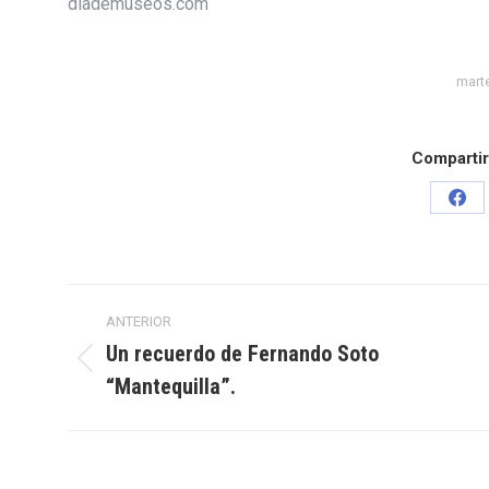
diademuseos.com
mart
Compartir
Sha
on
Fac
Navegación
ANTERIOR
entre
Un recuerdo de Fernando Soto
Publicación
“Mantequilla”.
publicaciones
anterior: