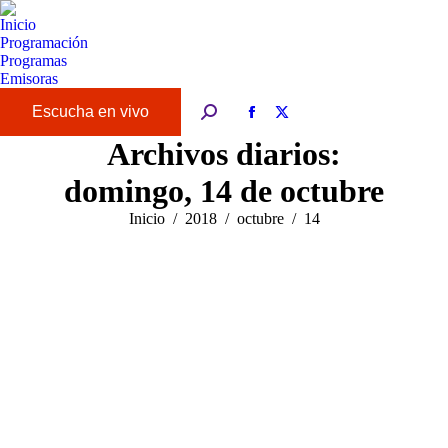
Inicio
Programación
Programas
Emisoras
Buscar:
Facebook
X
page
page
Archivos diarios:
opens
opens
domingo, 14 de octubre
in
in
new
new
Estás aquí:
Inicio
2018
octubre
14
window
window