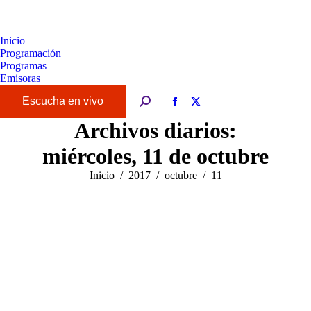
Inicio
Programación
Programas
Emisoras
Buscar:
Facebook
X
page
page
Archivos diarios:
opens
opens
miércoles, 11 de octubre
in
in
new
new
Estás aquí:
Inicio
2017
octubre
11
window
window