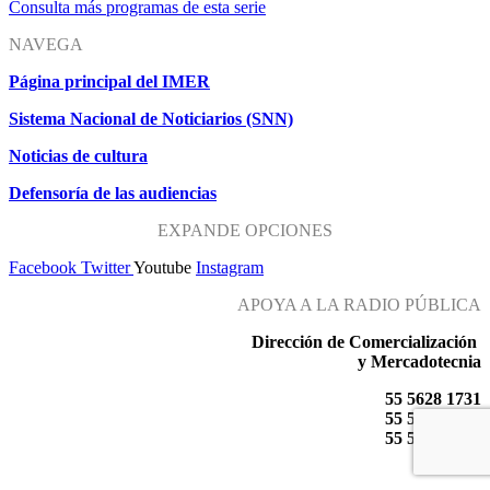
Consulta más programas de esta serie
NAVEGA
Página principal del IMER
Sistema Nacional de Noticiarios (SNN)
Noticias de cultura
Defensoría de las audiencias
EXPANDE OPCIONES
Facebook
Twitter
Youtube
Instagram
APOYA A LA RADIO PÚBLICA
Dirección de Comercialización
y Mercadotecnia
55 5628 1731
55 5628 1771
55 5628 1730