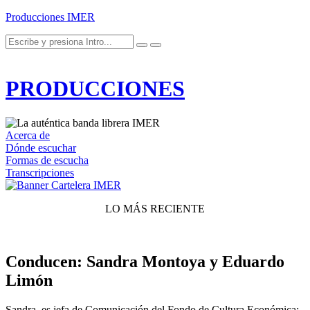
Producciones IMER
PRODUCCIONES
1win aviator
aviator game
mostbet casino
mosbet
mosbet kazino
snai
1win
1 win casino
pinup
pin up
pinup
pinup az
1 win
mostbet casino
mostbet casino
1vın aviator
1vin
pin up uzbekistan
mostbet casino
4rabet
pin up casino
mostbet az
mosbet casino
pinup
pinup
mostbet casino
mosbet
mostbet uz
mostbet
Acerca de
Dónde escuchar
Formas de escucha
Transcripciones
LO MÁS RECIENTE
Conducen: Sandra Montoya y Eduardo
Limón
Sandra, es jefa de Comunicación del Fondo de Cultura Económica;