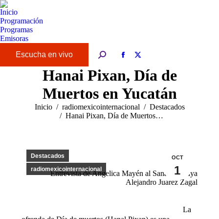
Inicio
Programación
Programas
Emisoras
Buscar:
Facebook
X
page
page
Hanai Pixan, Día de
opens
opens
Muertos en Yucatán
in
in
new
new
Estás aquí:
Inicio
radiomexicointernacional
Destacados
window
window
Hanai Pixan, Día de Muertos…
Destacados
OCT
1
radiomexicointernacional
Entrevista de Angelica Mayén al Sanador Maya
Alejandro Juarez Zagal
La