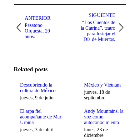
Facebook
X
WhatsApp
Navegación
entre
SIGUIENTE
ANTERIOR
“Los Cuentos de
publicaciones
Pasatono
la Catrina”, teatro
Publicación
Publicación
Orquesta, 20
para festejar el
anterior:
siguiente:
años.
Día de Muertos.
Related posts
Descubriendo la
México y Vietnam
cultura de México
jueves, 18 de
jueves, 9 de julio
septiembre
El arpa fiel
Andy Mountains, la
acompañante de Mar
voz como
Urbina
autoconocimiento
jueves, 3 de abril
lunes, 23 de
diciembre