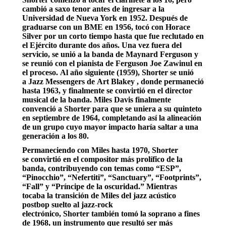
cambió a saxo tenor antes de ingresar a la
Universidad de Nueva York en 1952. Después de
graduarse con un BME en 1956, tocó con Horace
Silver por un corto tiempo hasta que fue reclutado en
el Ejército durante dos años. Una vez fuera del
servicio, se unió a la banda de Maynard Ferguson y
se reunió con el pianista de Ferguson Joe Zawinul en
el proceso. Al año siguiente (1959), Shorter se unió
a Jazz Messengers de Art Blakey , donde permaneció
hasta 1963, y finalmente se convirtió en el director
musical de la banda. Miles Davis finalmente
convenció a Shorter para que se uniera a su quinteto
en septiembre de 1964, completando así la alineación
de un grupo cuyo mayor impacto haría saltar a una
generación a los 80.
Permaneciendo con Miles hasta 1970, Shorter
se convirtió en el compositor más prolífico de la
banda, contribuyendo con temas como “ESP”,
“Pinocchio”, “Nefertiti”, “Sanctuary”, “Footprints”,
“Fall” y “Príncipe de la oscuridad.” Mientras
tocaba la transición de Miles del jazz acústico
postbop suelto al jazz-rock
electrónico, Shorter también tomó la soprano a fines
de 1968, un instrumento que resultó ser más