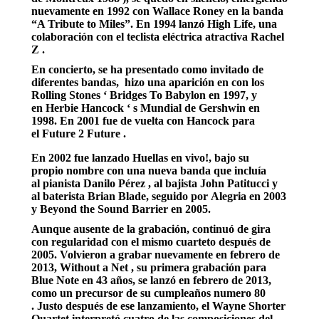
nuevamente en 1992 con Wallace Roney en la banda
“A Tribute to Miles”. En 1994 lanzó High Life, una
colaboración con el teclista eléctrica atractiva Rachel
Z .
En concierto, se ha presentado como invitado de
diferentes bandas, hizo una aparición en con los
Rolling Stones ‘ Bridges To Babylon en 1997, y
en Herbie Hancock ‘ s Mundial de Gershwin en
1998. En 2001 fue de vuelta con Hancock para
el Future 2 Future .
En 2002 fue lanzado Huellas en vivo!, bajo su
propio nombre con una nueva banda que incluía
al pianista Danilo Pérez , al bajista John Patitucci y
al baterista Brian Blade, seguido por Alegria en 2003
y Beyond the Sound Barrier en 2005.
Aunque ausente de la grabación, continuó de gira
con regularidad con el mismo cuarteto después de
2005. Volvieron a grabar nuevamente en febrero de
2013, Without a Net , su primera grabación para
Blue Note en 43 años, se lanzó en febrero de 2013,
como un precursor de su cumpleaños numero 80
. Justo después de ese lanzamiento, el Wayne Shorter
Quartet interpretó cuatro de las composiciones del