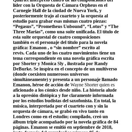
líder con la Orquesta de Cámara Orpheus en el
Carnegie Hall de la ciudad de Nueva York, y
posteriormente trajo al cuarteto y la orquesta al
estudio para grabar esas mismas cuatro piezas:
“Pegasus”, “Prometheus Unbound”, “Lotus” y “The
Three Marias”, como una suite unificada. El título de
esta suite orquestal de cuatro composiciones
también es el personaje del título para la novela
gráfica: Emanon , o “sin nombre” escrito al
revés. Cada uno de los cuatro movimientos tiene un
tema correspondiente en una novela gráfica escrita
por Shorter y Monica Sly , ilustrada por Randy
DeBurke. Se inspira en el concepto de un multiverso
(donde coexisten numerosos universos
simultáneamente) y presenta a un personaje llamado
Emanon, héroe de acción de
Wayne Shorter quien es
aficionado a los cómics desde niño. La historia alude
a la opresión distópica y fue claramente informada
por los estudios budistas del saxofonista. En total, la
música, interpretada por el cuarteto con y sin la
orquesta de cámara, se grabó en vivo tanto en
Londres como en el estudio; compilado, creó un
álbum triple acompañado por la novela gráfica de 84
páginas. Emanon se emitió en septiembre de 2018,