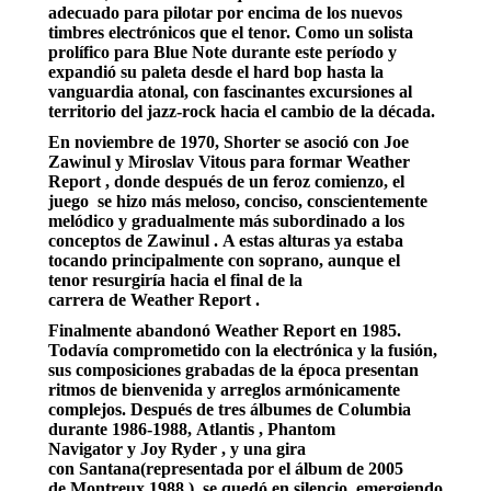
adecuado para pilotar por encima de los nuevos
timbres electrónicos que el tenor. Como un solista
prolífico para Blue Note durante este período y
expandió su paleta desde el hard bop hasta la
vanguardia atonal, con fascinantes excursiones al
territorio del jazz-rock hacia el cambio de la década.
En noviembre de 1970, Shorter se asoció con Joe
Zawinul y Miroslav Vitous para formar Weather
Report , donde después de un feroz comienzo, el
juego se hizo más meloso, conciso, conscientemente
melódico y gradualmente más subordinado a los
conceptos de Zawinul . A estas alturas ya estaba
tocando principalmente con soprano, aunque el
tenor resurgiría hacia el final de la
carrera de Weather Report .
Finalmente abandonó Weather Report en 1985.
Todavía comprometido con la electrónica y la fusión,
sus composiciones grabadas de la época presentan
ritmos de bienvenida y arreglos armónicamente
complejos. Después de tres álbumes de Columbia
durante 1986-1988, Atlantis , Phantom
Navigator y Joy Ryder , y una gira
con Santana(representada por el álbum de 2005
de Montreux 1988 ), se quedó en silencio, emergiendo