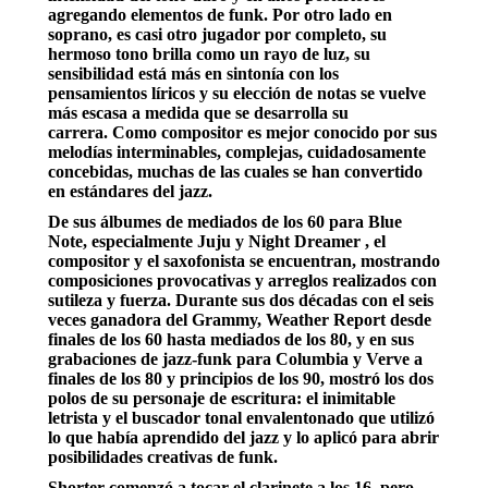
agregando elementos de funk. Por otro lado en
soprano, es casi otro jugador por completo, su
hermoso tono brilla como un rayo de luz, su
sensibilidad está más en sintonía con los
pensamientos líricos y su elección de notas se vuelve
más escasa a medida que se desarrolla su
carrera. Como compositor es mejor conocido por sus
melodías interminables, complejas, cuidadosamente
concebidas, muchas de las cuales se han convertido
en estándares del jazz.
De sus álbumes de mediados de los 60 para Blue
Note, especialmente Juju y Night Dreamer , el
compositor y el saxofonista se encuentran, mostrando
composiciones provocativas y arreglos realizados con
sutileza y fuerza. Durante sus dos décadas con el seis
veces ganadora del Grammy, Weather Report desde
finales de los 60 hasta mediados de los 80, y en sus
grabaciones de jazz-funk para Columbia y Verve a
finales de los 80 y principios de los 90, mostró los dos
polos de su personaje de escritura: el inimitable
letrista y el buscador tonal envalentonado que utilizó
lo que había aprendido del jazz y lo aplicó para abrir
posibilidades creativas de funk.
Shorter comenzó a tocar el clarinete a los 16, pero