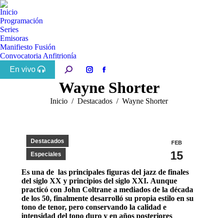
Inicio
Programación
Series
Emisoras
Manifiesto Fusión
Convocatoria Anfitrionía
En vivo
Buscar:
Instagram
Facebook
Wayne Shorter
page
page
opens
opens
Estás aquí:
Inicio
Destacados
Wayne Shorter
in
in
new
new
window
window
Destacados
FEB
15
Especiales
Es una de las principales figuras del jazz de finales
del siglo XX y principios del siglo XXI. Aunque
practicó con John Coltrane
a mediados de la década
de los 50, finalmente desarrolló su propia estilo en su
tono de tenor, pero conservando la calidad e
intensidad del tono duro y en años posteriores