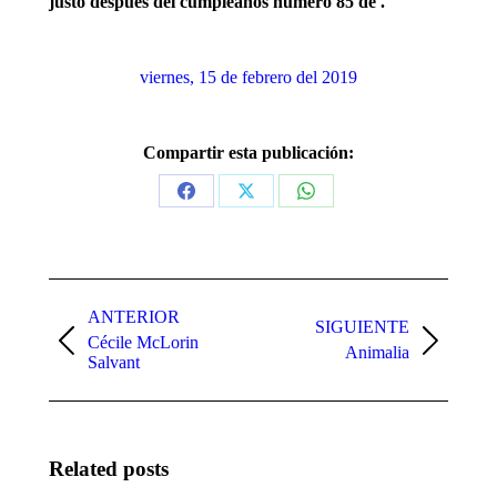
justo después del cumpleaños número 85 de .
viernes, 15 de febrero del 2019
Compartir esta publicación:
Share
Share
Share
on
on
on
Facebook
X
WhatsApp
Navegación
entre
ANTERIOR
SIGUIENTE
Cécile McLorin
publicaciones
Publicación
Publicación
Animalia
Salvant
anterior:
siguiente:
Related posts