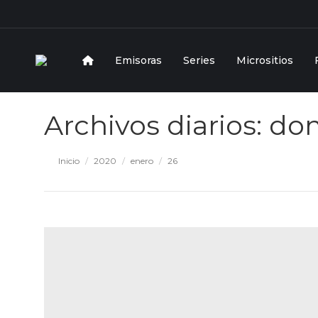
Emisoras
Series
Micrositios
Archivos diarios:
dom
Estás aquí:
Inicio
2020
enero
26