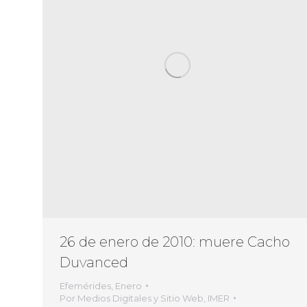
26 de enero de 2010: muere Cacho
Duvanced
Efemérides
,
Enero
Por
Medios Digitales y Sitio Web, IMER